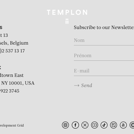
Subscribe to our Newslette
S
t 13
sels, Belgium
)2 537 13 17
K
dtown East
 NY 10001, USA
Send
2 922 3745
velopment
Grid