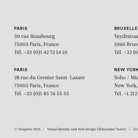
Aller au contenu
Aller à la recherche
Aller au menu
PARIS
BRUXELLE
30 rue Beaubourg
Veydtstraa
75003 Paris, France
1060 Brus
Tél. +33 (0)1 42 72 14 10
Tél. +32 (0
PARIS
NEW YOR
28 rue du Grenier Saint-Lazare
Soho / Mi
75003 Paris, France
New York,
Tél. +33 (0)1 85 76 55 55
Tél. +1 21
© Templon 2026
Visual identity and web design
Clémentine Tantet
De