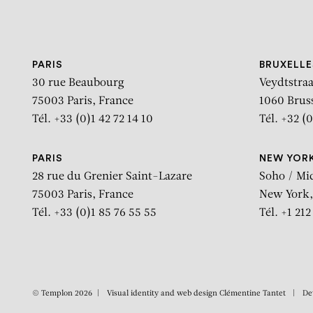
Aller au contenu
Aller à la recherche
Aller au menu
PARIS
BRUXELLE
30 rue Beaubourg
Veydtstraa
75003 Paris, France
1060 Brus
Tél. +33 (0)1 42 72 14 10
Tél. +32 (0
PARIS
NEW YOR
28 rue du Grenier Saint-Lazare
Soho / Mi
75003 Paris, France
New York,
Tél. +33 (0)1 85 76 55 55
Tél. +1 21
© Templon 2026
Visual identity and web design
Clémentine Tantet
De