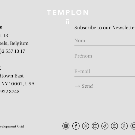
Subscribe to our Newslette
S
t 13
sels, Belgium
)2 537 13 17
K
dtown East
 NY 10001, USA
Send
2 922 3745
velopment
Grid