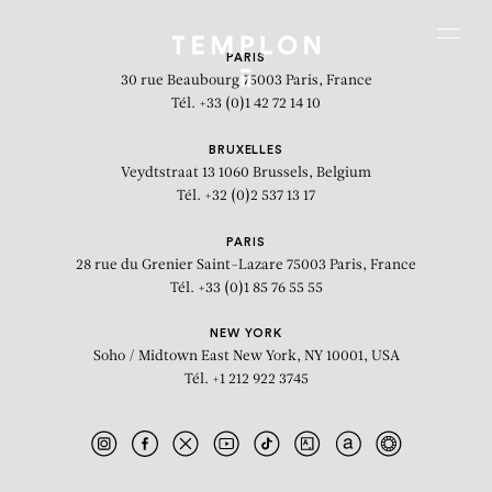
Aller au contenu
Aller à la recherche
Aller au menu
Menu
PARIS
30 rue Beaubourg
75003 Paris, France
Tél. +33 (0)1 42 72 14 10
BRUXELLES
Veydtstraat 13
1060 Brussels, Belgium
Tél. +32 (0)2 537 13 17
PARIS
28 rue du Grenier Saint-Lazare
75003 Paris, France
Tél. +33 (0)1 85 76 55 55
NEW YORK
Soho / Midtown East
New York, NY 10001, USA
Tél. +1 212 922 3745
Out of the Woods