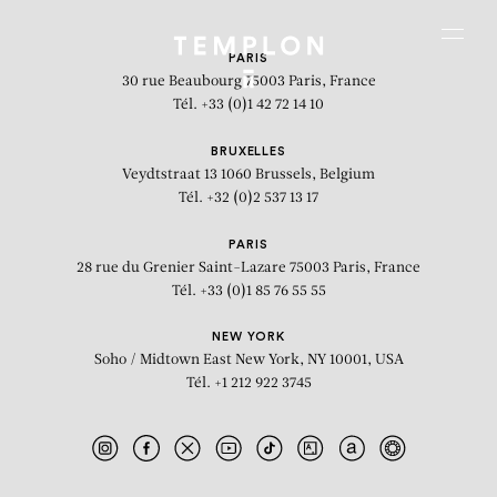
Aller au contenu
Aller à la recherche
Aller au menu
Menu
PARIS
30 rue Beaubourg
75003 Paris, France
Tél. +33 (0)1 42 72 14 10
BRUXELLES
Veydtstraat 13
1060 Brussels, Belgium
Tél. +32 (0)2 537 13 17
PARIS
28 rue du Grenier Saint-Lazare
75003 Paris, France
Tél. +33 (0)1 85 76 55 55
NEW YORK
Soho / Midtown East
New York, NY 10001, USA
Tél. +1 212 922 3745
PANEM ET CIRCENSES