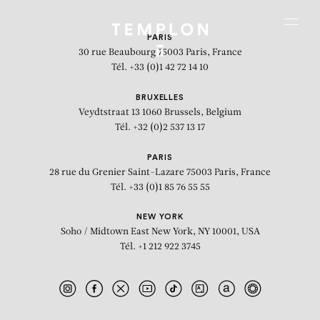
Aller au contenu
Aller à la recherche
Aller au menu
Menu
PARIS
30 rue Beaubourg
75003 Paris, France
Tél. +33 (0)1 42 72 14 10
BRUXELLES
Veydtstraat 13
1060 Brussels, Belgium
Tél. +32 (0)2 537 13 17
PARIS
28 rue du Grenier Saint-Lazare
75003 Paris, France
Tél. +33 (0)1 85 76 55 55
NEW YORK
Soho / Midtown East
New York, NY 10001, USA
Tél. +1 212 922 3745
Pinocchio on Heavy Felt