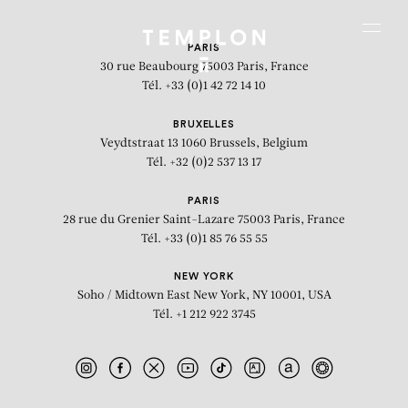
Aller au contenu
Aller à la recherche
Aller au menu
Menu
PARIS
30 rue Beaubourg
75003 Paris, France
Tél. +33 (0)1 42 72 14 10
BRUXELLES
Veydtstraat 13
1060 Brussels, Belgium
Tél. +32 (0)2 537 13 17
PARIS
28 rue du Grenier Saint-Lazare
75003 Paris, France
Tél. +33 (0)1 85 76 55 55
NEW YORK
Soho / Midtown East
New York, NY 10001, USA
Tél. +1 212 922 3745
“Pinocchio”: vue d'exposition