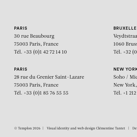
Aller au contenu
Aller à la recherche
Aller au menu
PARIS
BRUXELLE
30 rue Beaubourg
Veydtstraa
75003 Paris, France
1060 Brus
Tél. +33 (0)1 42 72 14 10
Tél. +32 (0
PARIS
NEW YOR
28 rue du Grenier Saint-Lazare
Soho / Mi
75003 Paris, France
New York,
Tél. +33 (0)1 85 76 55 55
Tél. +1 21
© Templon 2026
Visual identity and web design
Clémentine Tantet
De