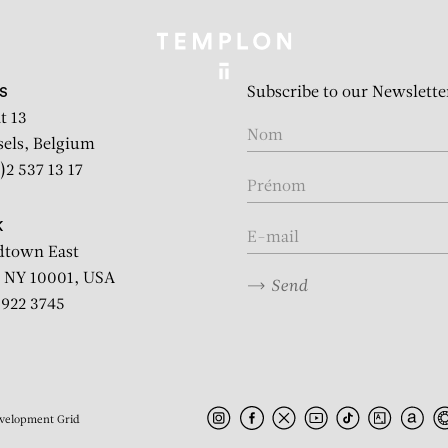
Subscribe to our Newslette
S
t 13
sels, Belgium
)2 537 13 17
K
dtown East
 NY 10001, USA
Send
2 922 3745
velopment
Grid