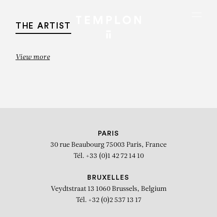
Aller au contenu
Aller à la recherche
Aller au menu
Menu
THE ARTIST
View more
PARIS
30 rue Beaubourg
75003 Paris, France
Tél. +33 (0)1 42 72 14 10
BRUXELLES
Veydtstraat 13
1060 Brussels, Belgium
Recorda XIV
Tél. +32 (0)2 537 13 17