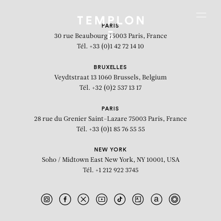
Aller au contenu
Aller à la recherche
Aller au menu
Menu
PARIS
30 rue Beaubourg
75003 Paris, France
Tél. +33 (0)1 42 72 14 10
BRUXELLES
Veydtstraat 13
1060 Brussels, Belgium
Tél. +32 (0)2 537 13 17
PARIS
28 rue du Grenier Saint-Lazare
75003 Paris, France
Tél. +33 (0)1 85 76 55 55
NEW YORK
Soho / Midtown East
New York, NY 10001, USA
Tél. +1 212 922 3745
Rêverie (disegno di una piccola casa
in pianura)