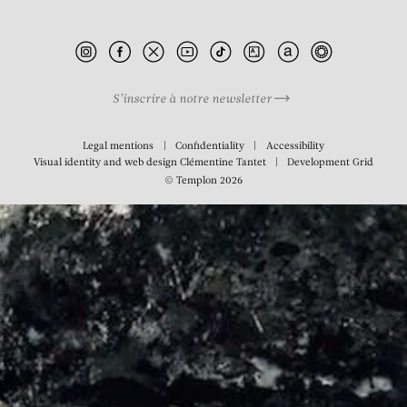
Rodin
S’inscrire à notre newsletter
Legal mentions
Confidentiality
Accessibility
Visual identity and web design
Clémentine Tantet
Development
Grid
© Templon 2026