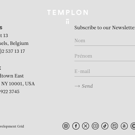
Subscribe to our Newslette
S
t 13
sels, Belgium
)2 537 13 17
K
dtown East
 NY 10001, USA
Send
2 922 3745
velopment
Grid