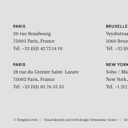
Aller au contenu
Aller à la recherche
Aller au menu
PARIS
BRUXELLE
30 rue Beaubourg
Veydtstraa
75003 Paris, France
1060 Brus
Tél. +33 (0)1 42 72 14 10
Tél. +32 (0
PARIS
NEW YOR
28 rue du Grenier Saint-Lazare
Soho / Mi
75003 Paris, France
New York,
Tél. +33 (0)1 85 76 55 55
Tél. +1 21
© Templon 2026
Visual identity and web design
Clémentine Tantet
De