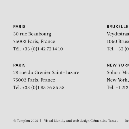
Aller au contenu
Aller à la recherche
Aller au menu
PARIS
BRUXELLE
30 rue Beaubourg
Veydtstraa
75003 Paris, France
1060 Brus
Tél. +33 (0)1 42 72 14 10
Tél. +32 (0
PARIS
NEW YOR
28 rue du Grenier Saint-Lazare
Soho / Mi
75003 Paris, France
New York,
Tél. +33 (0)1 85 76 55 55
Tél. +1 21
© Templon 2026
Visual identity and web design
Clémentine Tantet
De