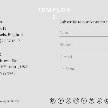
Subscribe to our Newslette
S
t 13
sels, Belgium
)2 537 13 17
K
dtown East
 NY 10001, USA
Send
2 922 3745
velopment
Grid