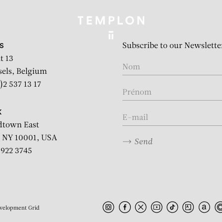
Subscribe to our Newslette
S
t 13
sels, Belgium
)2 537 13 17
K
dtown East
 NY 10001, USA
Send
2 922 3745
velopment
Grid