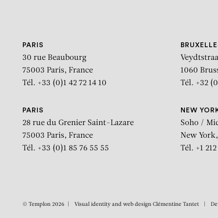
Aller au contenu
Aller à la recherche
Aller au menu
PARIS
BRUXELLE
30 rue Beaubourg
Veydtstraa
75003 Paris, France
1060 Brus
Tél. +33 (0)1 42 72 14 10
Tél. +32 (0
PARIS
NEW YOR
28 rue du Grenier Saint-Lazare
Soho / Mi
75003 Paris, France
New York,
Tél. +33 (0)1 85 76 55 55
Tél. +1 21
© Templon 2026
Visual identity and web design
Clémentine Tantet
De