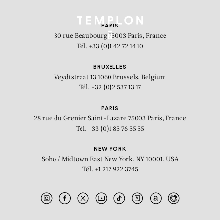
Aller au contenu
Aller à la recherche
Aller au menu
Menu
PARIS
30 rue Beaubourg
75003 Paris, France
Tél. +33 (0)1 42 72 14 10
BRUXELLES
Veydtstraat 13
1060 Brussels, Belgium
Tél. +32 (0)2 537 13 17
PARIS
28 rue du Grenier Saint-Lazare
75003 Paris, France
Tél. +33 (0)1 85 76 55 55
NEW YORK
Soho / Midtown East
New York, NY 10001, USA
Tél. +1 212 922 3745
Sans titre n°065