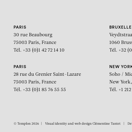
Aller au contenu
Aller à la recherche
Aller au menu
PARIS
BRUXELLE
30 rue Beaubourg
Veydtstraa
75003 Paris, France
1060 Brus
Tél. +33 (0)1 42 72 14 10
Tél. +32 (0
PARIS
NEW YOR
28 rue du Grenier Saint-Lazare
Soho / Mi
75003 Paris, France
New York,
Tél. +33 (0)1 85 76 55 55
Tél. +1 21
© Templon 2026
Visual identity and web design
Clémentine Tantet
De