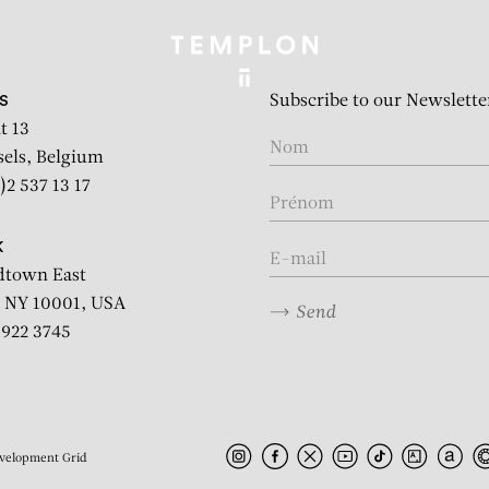
Subscribe to our Newslette
S
t 13
sels, Belgium
)2 537 13 17
K
dtown East
 NY 10001, USA
Send
2 922 3745
velopment
Grid