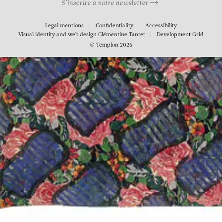
S’inscrire à notre newsletter
Legal mentions
Confidentiality
Accessibility
Visual identity and web design
Clémentine Tantet
Development
Grid
© Templon 2026