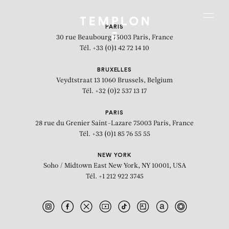
Aller au contenu
Aller à la recherche
Aller au menu
Menu
PARIS
30 rue Beaubourg
75003 Paris, France
Tél. +33 (0)1 42 72 14 10
BRUXELLES
Veydtstraat 13
1060 Brussels, Belgium
Tél. +32 (0)2 537 13 17
PARIS
28 rue du Grenier Saint-Lazare
75003 Paris, France
Tél. +33 (0)1 85 76 55 55
NEW YORK
Soho / Midtown East
New York, NY 10001, USA
Tél. +1 212 922 3745
Sans titre n°88