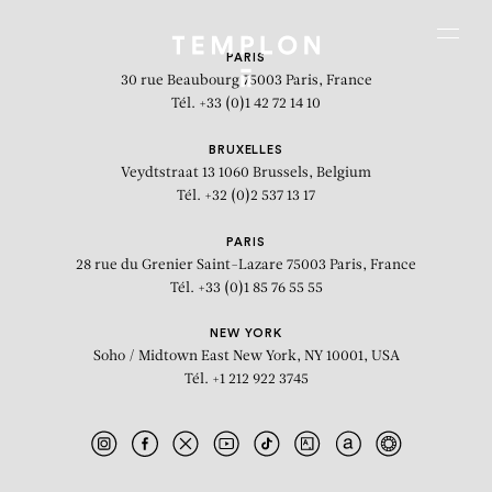
Aller au contenu
Aller à la recherche
Aller au menu
Menu
PARIS
30 rue Beaubourg
75003 Paris, France
Tél. +33 (0)1 42 72 14 10
BRUXELLES
Veydtstraat 13
1060 Brussels, Belgium
Tél. +32 (0)2 537 13 17
PARIS
28 rue du Grenier Saint-Lazare
75003 Paris, France
Tél. +33 (0)1 85 76 55 55
NEW YORK
Soho / Midtown East
New York, NY 10001, USA
Tél. +1 212 922 3745
Soleil 2