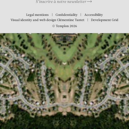
S’inscrire à notre newsletter
Legal mentions
Confidentiality
Accessibility
Visual identity and web design
Clémentine Tantet
Development
Grid
© Templon 2026