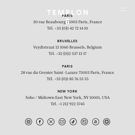
Aller au contenu
Aller à la recherche
Aller au menu
Menu
PARIS
30 rue Beaubourg
75003 Paris, France
Tél. +33 (0)1 42 72 14 10
BRUXELLES
Veydtstraat 13
1060 Brussels, Belgium
Tél. +32 (0)2 537 13 17
PARIS
28 rue du Grenier Saint-Lazare
75003 Paris, France
Tél. +33 (0)1 85 76 55 55
NEW YORK
Soho / Midtown East
New York, NY 10001, USA
Tél. +1 212 922 3745
Spider Woods