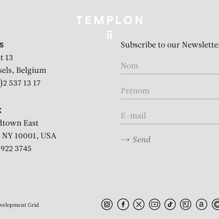
Subscribe to our Newslette
S
t 13
sels, Belgium
)2 537 13 17
K
dtown East
 NY 10001, USA
Send
2 922 3745
velopment
Grid