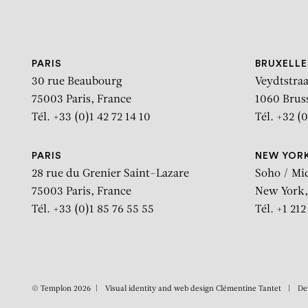
Aller au contenu
Aller à la recherche
Aller au menu
PARIS
BRUXELLE
30 rue Beaubourg
Veydtstraa
75003 Paris, France
1060 Brus
Tél. +33 (0)1 42 72 14 10
Tél. +32 (0
PARIS
NEW YOR
28 rue du Grenier Saint-Lazare
Soho / Mi
75003 Paris, France
New York,
Tél. +33 (0)1 85 76 55 55
Tél. +1 21
© Templon 2026
Visual identity and web design
Clémentine Tantet
De