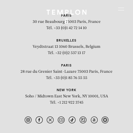
Aller au contenu
Aller à la recherche
Aller au menu
Menu
PARIS
30 rue Beaubourg
75003 Paris, France
Tél. +33 (0)1 42 72 14 10
BRUXELLES
Veydtstraat 13
1060 Brussels, Belgium
Tél. +32 (0)2 537 13 17
PARIS
28 rue du Grenier Saint-Lazare
75003 Paris, France
Tél. +33 (0)1 85 76 55 55
NEW YORK
Soho / Midtown East
New York, NY 10001, USA
Tél. +1 212 922 3745
Suite Carnac