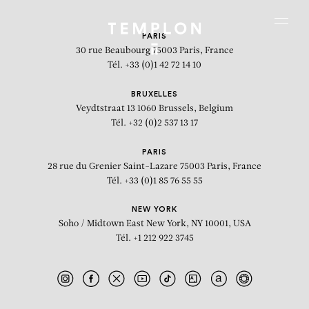
Aller au contenu
Aller à la recherche
Aller au menu
Menu
PARIS
30 rue Beaubourg
75003 Paris, France
Tél. +33 (0)1 42 72 14 10
BRUXELLES
Veydtstraat 13
1060 Brussels, Belgium
Tél. +32 (0)2 537 13 17
PARIS
28 rue du Grenier Saint-Lazare
75003 Paris, France
Tél. +33 (0)1 85 76 55 55
NEW YORK
Soho / Midtown East
New York, NY 10001, USA
Tél. +1 212 922 3745
Swan on fire