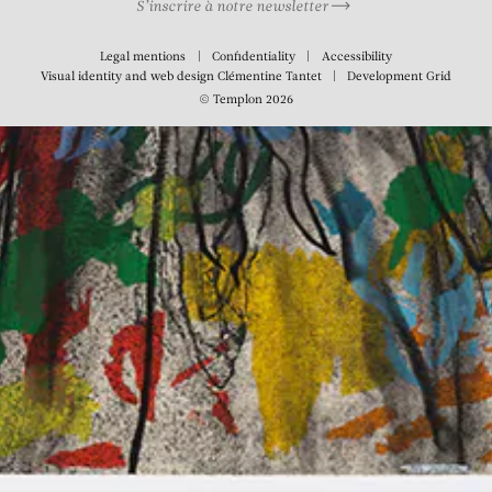
S’inscrire à notre newsletter
Legal mentions
Confidentiality
Accessibility
Visual identity and web design
Clémentine Tantet
Development
Grid
© Templon 2026