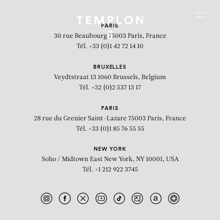
Aller au contenu
Aller à la recherche
Aller au menu
Menu
PARIS
30 rue Beaubourg
75003 Paris, France
Tél. +33 (0)1 42 72 14 10
BRUXELLES
Veydtstraat 13
1060 Brussels, Belgium
Tél. +32 (0)2 537 13 17
PARIS
28 rue du Grenier Saint-Lazare
75003 Paris, France
Tél. +33 (0)1 85 76 55 55
NEW YORK
Soho / Midtown East
New York, NY 10001, USA
Tél. +1 212 922 3745
The Gravel Road