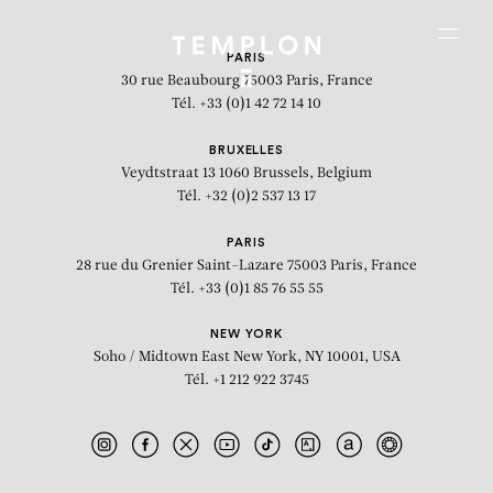
Aller au contenu
Aller à la recherche
Aller au menu
Menu
PARIS
30 rue Beaubourg
75003 Paris, France
Tél. +33 (0)1 42 72 14 10
BRUXELLES
Veydtstraat 13
1060 Brussels, Belgium
Tél. +32 (0)2 537 13 17
PARIS
28 rue du Grenier Saint-Lazare
75003 Paris, France
Tél. +33 (0)1 85 76 55 55
NEW YORK
Soho / Midtown East
New York, NY 10001, USA
Tél. +1 212 922 3745
The Rhinestone Beaver Peep Show
Triptych