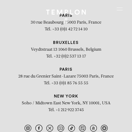
Aller au contenu
Aller à la recherche
Aller au menu
Menu
PARIS
30 rue Beaubourg
75003 Paris, France
Tél. +33 (0)1 42 72 14 10
BRUXELLES
Veydtstraat 13
1060 Brussels, Belgium
Tél. +32 (0)2 537 13 17
PARIS
28 rue du Grenier Saint-Lazare
75003 Paris, France
Tél. +33 (0)1 85 76 55 55
NEW YORK
Soho / Midtown East
New York, NY 10001, USA
Tél. +1 212 922 3745
Three Children