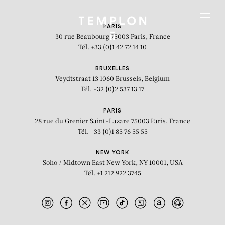
Aller au contenu
Aller à la recherche
Aller au menu
Menu
PARIS
30 rue Beaubourg
75003 Paris, France
Tél. +33 (0)1 42 72 14 10
BRUXELLES
Veydtstraat 13
1060 Brussels, Belgium
Tél. +32 (0)2 537 13 17
PARIS
28 rue du Grenier Saint-Lazare
75003 Paris, France
Tél. +33 (0)1 85 76 55 55
NEW YORK
Soho / Midtown East
New York, NY 10001, USA
Tél. +1 212 922 3745
Untitled (JS 1741)