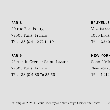
Aller au contenu
Aller à la recherche
Aller au menu
PARIS
BRUXELLE
30 rue Beaubourg
Veydtstraa
75003 Paris, France
1060 Brus
Tél. +33 (0)1 42 72 14 10
Tél. +32 (0
PARIS
NEW YOR
28 rue du Grenier Saint-Lazare
Soho / Mi
75003 Paris, France
New York,
Tél. +33 (0)1 85 76 55 55
Tél. +1 21
© Templon 2026
Visual identity and web design
Clémentine Tantet
De