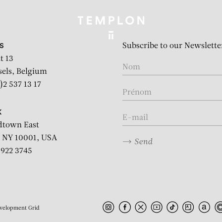
Subscribe to our Newslette
S
t 13
sels, Belgium
)2 537 13 17
K
dtown East
 NY 10001, USA
Send
2 922 3745
velopment
Grid