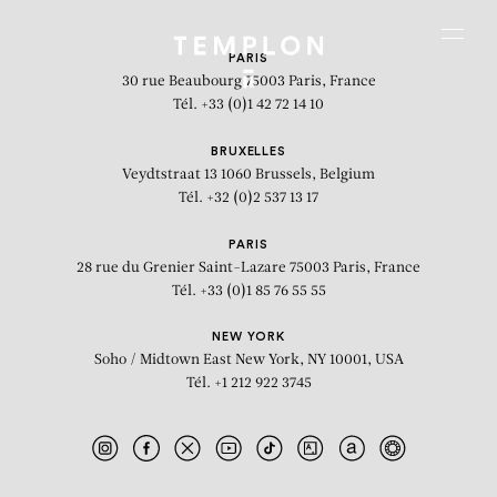
Aller au contenu
Aller à la recherche
Aller au menu
Menu
PARIS
30 rue Beaubourg
75003 Paris, France
Tél. +33 (0)1 42 72 14 10
BRUXELLES
Veydtstraat 13
1060 Brussels, Belgium
Tél. +32 (0)2 537 13 17
PARIS
28 rue du Grenier Saint-Lazare
75003 Paris, France
Tél. +33 (0)1 85 76 55 55
NEW YORK
Soho / Midtown East
New York, NY 10001, USA
Tél. +1 212 922 3745
Verbe Etre