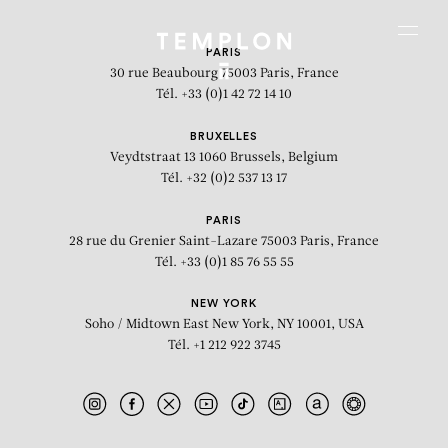
Aller au contenu
Aller à la recherche
Aller au menu
Menu
PARIS
30 rue Beaubourg
75003 Paris, France
Tél. +33 (0)1 42 72 14 10
BRUXELLES
Veydtstraat 13
1060 Brussels, Belgium
Tél. +32 (0)2 537 13 17
PARIS
28 rue du Grenier Saint-Lazare
75003 Paris, France
Tél. +33 (0)1 85 76 55 55
NEW YORK
Soho / Midtown East
New York, NY 10001, USA
Tél. +1 212 922 3745
Wind Study (Hilbert Curve)