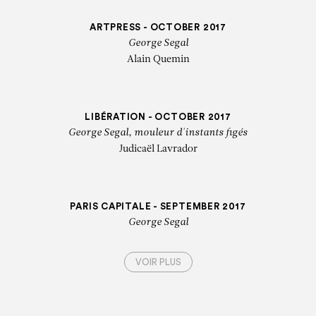
ARTPRESS - OCTOBER 2017
George Segal
Alain Quemin
LIBÉRATION - OCTOBER 2017
George Segal, mouleur d'instants figés
Judicaël Lavrador
PARIS CAPITALE - SEPTEMBER 2017
George Segal
VOIR PLUS
ARTS - SEPTEMBER 2017
N ARTINFO - JULY 2017
al at Galerie Templon, Paris
des ombres de George Segal