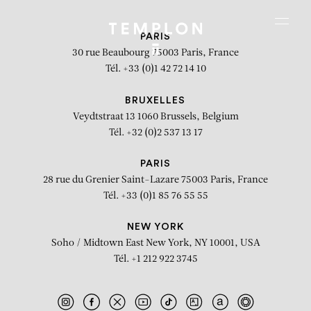
Aller au contenu
Aller à la recherche
Aller au menu
Menu
PARIS
30 rue Beaubourg
75003 Paris, France
Tél. +33 (0)1 42 72 14 10
BRUXELLES
Veydtstraat 13
1060 Brussels, Belgium
Tél. +32 (0)2 537 13 17
PARIS
28 rue du Grenier Saint-Lazare
75003 Paris, France
Tél. +33 (0)1 85 76 55 55
NEW YORK
Soho / Midtown East
New York, NY 10001, USA
Tél. +1 212 922 3745
Rythme Dialonké